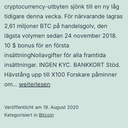
cryptocurrency-utbyten sjönk till en ny låg
tidigare denna vecka. För närvarande lagras
2,61 miljoner BTC på handelsgolv, den
lägsta volymen sedan 24 november 2018.
10 $ bonus för en första
insättningNollavgifter för alla framtida
insättningar. INGEN KYC. BANKKORT Stöd.
Hävstång upp till X100 Forskare påminner
BTC-
om…
weiterlesen
nummer
på
Veröffentlicht am
19. August 2020
börserna
Kategorisiert in
Bitcoin
sjönk