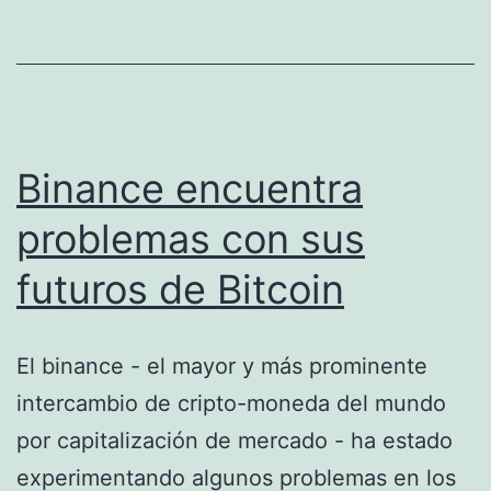
till
det
lägsta
sedan
november
Binance encuentra
2018
problemas con sus
futuros de Bitcoin
El binance - el mayor y más prominente
intercambio de cripto-moneda del mundo
por capitalización de mercado - ha estado
experimentando algunos problemas en los