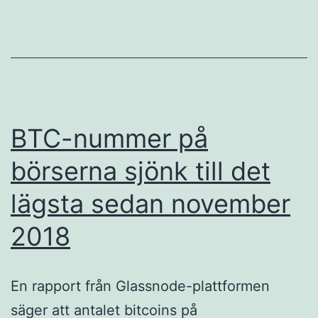
OCCH
SON
PUNT
SULL
CON
I
BTC-nummer på
FEDE
börserna sjönk till det
DOPO
lägsta sedan november
UN
RIFIU
2018
DI
10.50
En rapport från Glassnode-plattformen
DOLL
säger att antalet bitcoins på