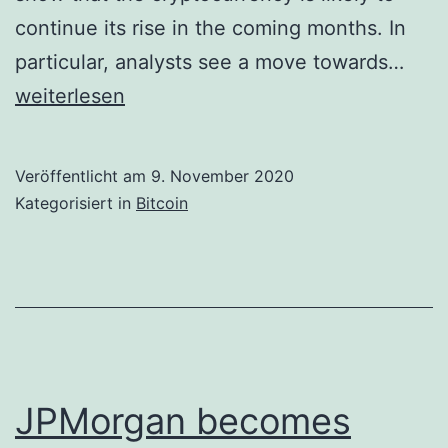
continue its rise in the coming months. In
Anal
particular, analysts see a move towards…
sure
weiterlesen
The
Eth
Veröffentlicht am
9. November 2020
pric
Kategorisiert in
Bitcoin
will
almo
doub
in
the
next
JPMorgan becomes
few