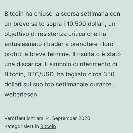
Bitcoin ha chiuso la scorsa settimana con
un breve salto sopra i 10.500 dollari, un
obiettivo di resistenza critica che ha
entusiasmato i trader a prenotare i loro
profitti a breve termine. Il risultato è stato
una discarica. Il simbolo di riferimento di
Bitcoin, BTC/USD, ha tagliato circa 350
BITC
dollari sul suo top settimanale durante…
QUES
weiterlesen
SETT
TUTT
Veröffentlicht am
14. September 2020
GLI
Kategorisiert in
Bitcoin