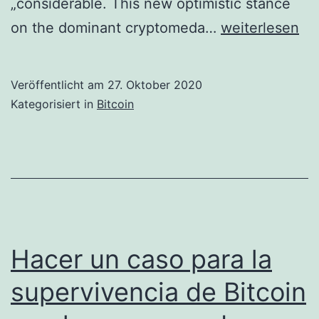
„considerable. This new optimistic stance
JPMorgan
on the dominant cryptomeda…
weiterlesen
becomes
optimistic
Veröffentlicht am
27. Oktober 2020
about
Kategorisiert in
Bitcoin
Bitcoin
and
cites
‚long-
term
upside
Hacer un caso para la
potential
supervivencia de Bitcoin