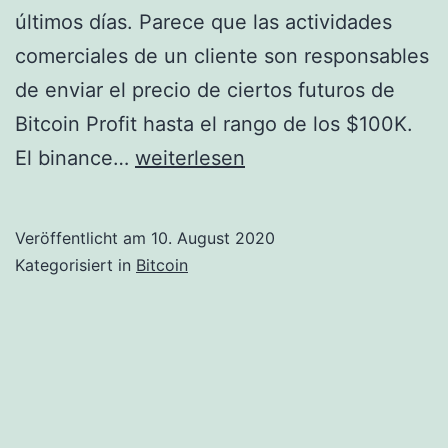
últimos días. Parece que las actividades
comerciales de un cliente son responsables
de enviar el precio de ciertos futuros de
Bitcoin Profit hasta el rango de los $100K.
Binance
El binance…
weiterlesen
encuentra
problemas
Veröffentlicht am
10. August 2020
con
Kategorisiert in
Bitcoin
sus
futuros
de
Bitcoin