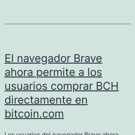
la
supervivencia
de
Bitcoin
en
el
El navegador Brave
gran
ahora permite a los
mercado
usuarios comprar BCH
directamente en
bitcoin.com
Los usuarios del navegador Brave ahora