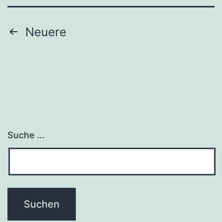
Beitrags-
Neuere
Navigation
Suche …