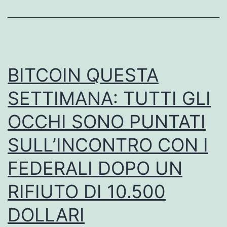
los
usuarios
comprar
BCH
BITCOIN QUESTA
directamente
SETTIMANA: TUTTI GLI
en
OCCHI SONO PUNTATI
bitcoin.com
SULL’INCONTRO CON I
FEDERALI DOPO UN
RIFIUTO DI 10.500
DOLLARI