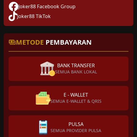
Joker88 Facebook Group
Joker88 TikTok
METODE
PEMBAYARAN
BANK TRANSFER
SEMUA BANK LOKAL
E - WALLET
SEMUA E-WALLET & QRIS
PULSA
SEMUA PROVIDER PULSA