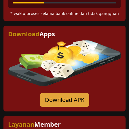
* waktu proses selama bank online dan tidak gangguan
Download
Apps
Download APK
Layanan
Member