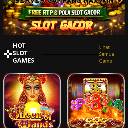
HOT
Lihat
SLOT
Semua
GAMES
Game