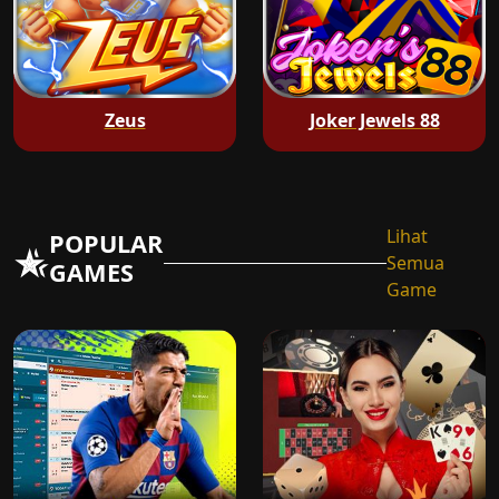
Zeus
Joker Jewels 88
Lihat
POPULAR
Semua
GAMES
Game