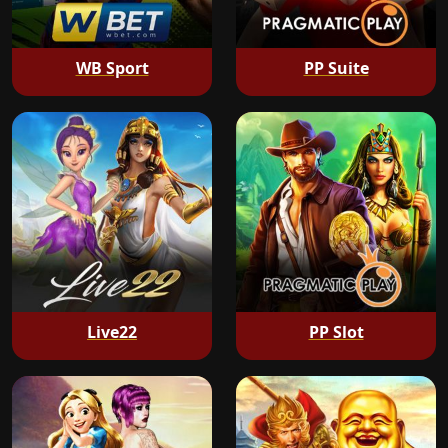
WB Sport
PP Suite
Live22
PP Slot