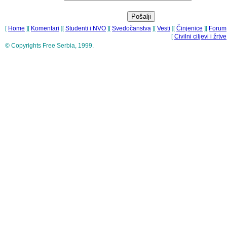
[
Home
][
Komentari
][
Studenti i NVO
][
Svedočanstva
][
Vesti
][
Činjenice
][
Forum
[
Civilni ciljevi i žrtve
© Copyrights Free Serbia, 1999.