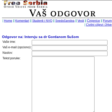
[
Home
][
Komentari
][
Studenti i NVO
][
Svedočanstva
][
Vesti
][
Činjenice
][
Forum
[
Civilni ciljevi i žrtve
Odgovor na: Intervju sa dr Gordanom Sušom
Vaše ime:
Vaš e-mail (opciono):
Naslov:
Tekst poruke: