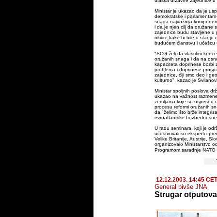
ulaska državne zajednice u 
Ministar je ukazao da je usp
demokratske i parlamentarn
snaga najvažnija komponent
i da je njen cilj da oružane
zajednice budu stavljene u
okvire kako bi bile u stanju
budućem članstvu i učešću 
"SCG želi da vlastitim konc
oružanih snaga i da na osn
kapaciteta doprinese borbi 
problema i doprinese prosp
zajednice, čiji smo deo i geogr
kulturno", kazao je Svilanov
Ministar spoljnih poslova dr
ukazao na važnost razmene
zemljama koje su uspešno ob
procesu reformi oružanih sna
da "želimo što brže integri
evroatlantske bezbednosne 
U radu seminara, koji je od
učestvovali su eksperti i pre
Velike Britanije, Austrije, S
organizovalo Ministarstvo o
Programom saradnje NATO
12.12.2003. 14:45 CE
General bivše JNA
Strugar otputov