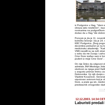
iz Podgorice u Hag. "Idem s
obraza iako neizlečen", kaz
novinarima na podgoričkom
dodao da u Hag "ide dobrov
Ponovio je da je 11. novem
bolničko lečenje i da je 24.
KBC Podgorica. Zbog pogor
decembra prebačen je na b
medicinsku akademiju. "Ka
VMA navalili su sa svih stran
u sobu da me čuvaju i zahval
Crne Gore izašao sam iz bo
pođem iz moje Crne Gore", r
On nije želeo da odgovori da
admirala JNA Miodraga Jokić
okolnost za njega pred Hašk
u avgustu priznao krivicu 
Dubrovnika. Uz njih dvojicu
Vladimir Kovačević. General
otputovao avionom koji je 
Gore, a prate ga sin, medici
predstavnik crnogorske vlad
12.12.2003. 14:34 CE
Laburisti predali 