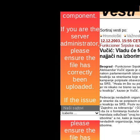
Sortiraj vesti po:
Hronološki
Važnost
12.12.2003. 15:55 CE
Funkcioner Srpske rad
Vučić: Vladu će f
najjači na izbori
Beograd
- Funkcioner Srpsk
Aleksandar Vučić izjavio je 
nakon parlamentarnih izbora
koaliciju sa strankama koje
kampanje potpisale obavezu
sa SRS. "Hvala im što su pot
jer mi nikako ne bismo sa ta
u koaliciju", kazao je Vučić.
Federacija nevladinih organi
je stranke da se potpisom o
u koaliciju sa SRS. Poziv su 
"Zajedno za toleranciju" i G
i da će o formiranju buduće 
mandata odlučivati "onaj ko
izborima" a ne, kako je kaz
nevladinih organizacija, koj
izborima.