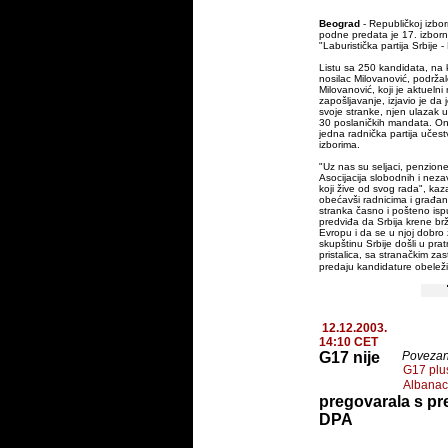
Beograd
- Republičkoj izbor
podne predata je 17. izborn
"Laburistička partija Srbije 
Listu sa 250 kandidata, na k
nosilac Milovanović, podržal
Milovanović, koji je aktuelni 
zapošljavanje, izjavio je da
svoje stranke, njen ulazak u
30 poslaničkih mandata. On 
jedna radnička partija učes
izborima.
"Uz nas su seljaci, penzione
Asocijacija slobodnih i nezav
koji žive od svog rada", kaz
obećavši radnicima i građa
stranka časno i pošteno ispu
predviđa da Srbija krene br
Evropu i da se u njoj dobro ž
skupštinu Srbije došli u prat
pristalica, sa stranačkim z
predaju kandidature obeležil
12.12.2003.
14:10 CET
G17 nije
Povezane
G17 plus
Albana
pregovarala s p
DPA