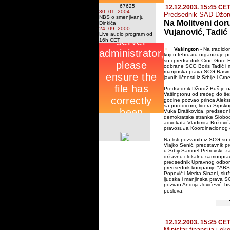
67625
12.12.2003. 15:45 CE
30. 01. 2004.
Predsednik SAD Džor
NBS o smenjivanju
Na Molitveni dor
Dinkića
24. 09. 2000.
Vujanović, Tadić i
Live audio program od
16h CET
Vašington
- Na tradicio
koji u februaru organizuje 
su i predsednik Crne Gore Fi
odbrane SCG Boris Tadić i mi
manjinska prava SCG Rasim L
javnih ličnosti iz Srbije i Cr
Predsednik Džordž Buš je n
Vašingtonu od trećeg do še
godine pozvao princa Alek
sa porodicom, lidera Srpsk
Vuka Draškovića, predsedn
demokratske stranke Slobo
advokata Vladimira Božovića
pravosuđa Koordinacionog 
Na listi pozvanih iz SCG su 
Vlajko Senić, predstavnik p
u Srbiji Samuel Petrovski, z
državnu i lokalnu samouprav
predsednik Upravnog odbora
predsednik kompanije "ABS
Popović i Merita Sinani, slu
ljudska i manjinska prava S
pozvan Andrija Jovićević, biv
poslova.
12.12.2003. 15:25 CE
Ministar finansija i ek