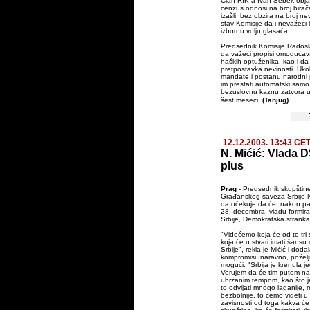
Član RIK-a Ivan Šebek objas
cenzus odnosi na broj birača
izašli, bez obzira na broj nev
stav Komisije da i nevažeći li
izbornu volju glasača.
Predsednik Komisije Radosl
da važeći propisi omogućav
haških optuženika, kao i da 
pretpostavka nevinosti. Ukol
mandate i postanu narodni 
im prestati automatski sam
bezuslovnu kaznu zatvora u
šest meseci.
(Tanjug)
12.12.2003. 13:43 CE
N. Mićić: Vlada D
plus
Prag
- Predsednik skupštine
Građanskog saveza Srbije Na
da očekuje da će, nakon pa
28. decembra, vladu formira
Srbije, Demokratska stranka
"Videćemo koja će od te tri s
koja će u stvari imati šansu
Srbije", rekla je Mićić i doda
kompromisi, naravno, poželjn
mogući. "Srbija je krenula 
Verujem da će tim putem nasta
ubrzanim tempom, kao što je 
to odvijati mnogo laganije,
bezbolnije, to ćemo videti 
zavisnosti od toga kakva će