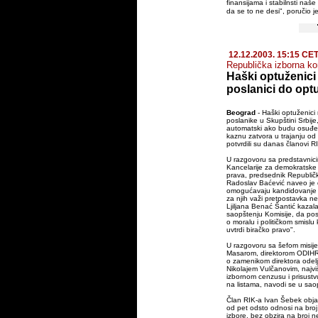
finansijama i stabilnsti naše 
da se to ne desi", poručio je
12.12.2003. 15:15 CE
Republička izborna ko
Haški optuženici
poslanici do opt
Beograd
- Haški optuženici 
poslanike u Skupštini Srbije
automatski ako budu osuđe
kaznu zatvora u trajanju od
potvrdili su danas članovi R
U razgovoru sa predstavnic
Kancelarije za demokratske in
prava, predsednik Republičk
Radoslav Baćević naveo je 
omogućavaju kandidovanje 
za njih važi pretpostavka ne
Ljiljana Benać Šantić kazala
saopštenju Komisije, da pos
o moralu i političkom smislu
uvtrdi biračko pravo".
U razgovoru sa šefom misij
Masarom, direktorom ODIHR
o zamenikom direktora odel
Nikolajem Vulčanovim, najviš
izbornom cenzusu i prisust
na listama, navodi se u sao
Član RIK-a Ivan Šebek obja
od pet odsto odnosi na broj b
izbore, bez obzira na broj ne