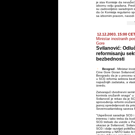
je stav Komisije da nevažeći l
izbornu volju građana. Preds
su zadovoljstvo saradnjom 
da će Komisija regularno spr
sa izbornim pravom, navodi
12.12.2003. 15:00 CE
Ministar inostranih po
Gore
Svilanović: Odlu
reformisanju sek
bezbednosti
Beograd
- Ministar inos
Crne Gore Goran Svilanović 
Beogradu da je u procesu s
u SCG reforma sektora bez
najvažnijih zadataka, a vlas
izvedu.
Zatvarajući dvodnevni semi
kontrola oružanih snaga" u 
Svilanović je rekao da je S
sprovođenju reformi oružan
jasnoj opredeljenosti da pri
Severnoatlantskog saveza P
"Uspešnost saradnje SCG i
interesu i tako treba da bude
SCG trebalo da uvede u Par
ukazao je Svilanović. Svilan
SCG i dalje razvijati političk
partnerima u NATO kako bi 