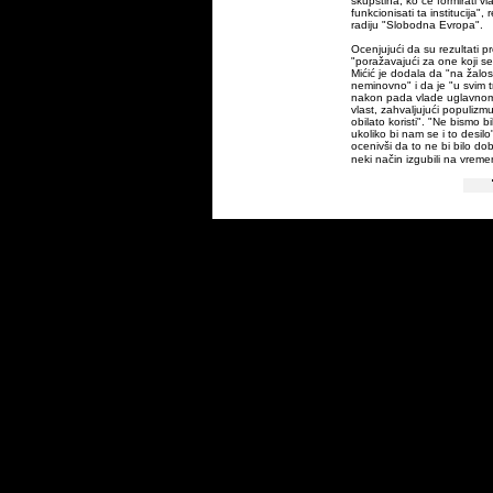
skupština, ko će formirati vl
funkcionisati ta institucija",
radiju "Slobodna Evropa".
Ocenjujući da su rezultati p
"poražavajući za one koji se
Mićić je dodala da "na žalos
neminovno" i da je "u svim 
nakon pada vlade uglavnom
vlast, zahvaljujući populizm
obilato koristi". "Ne bismo b
ukoliko bi nam se i to desilo"
ocenivši da to ne bi bilo do
neki način izgubili na vrem