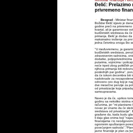
Đelić: Prelazimo
privremeno finan
Beograd
- Ministar fina
Božidar Đelić izjavio je dan
godine preći na privremeno f
kvartal, ali je garantovao sv
budžetskih sredstava da će 
primanja. Đelić je dodao da
maksimalno trošenje za prv
jedna četvrtina onoga što se
"U međuvremenu, ja garantu
budžetskih sredstava, penzi
zdravstvenim radnicima, oni
dodatke, poljoprivrednicima 
putarima, vojnicima i policaj
neće trpeti zbog političkih p
njihova primanja biti redovn
poslednjih par godina", poruč
da će tokom decembra biti 
nadoknade za nezaposlene,
odnosno ceo dug koji je napr
dve mesečne penzije za polj
od privatizacije koja pripada
samoupravama.
Naveo je da će, uprkos tome
godinu sa nekoliko stotina 
računima, jer "mi planiramo
novac jer znamo da će sled
sredstava od privatizacije". 
građane da, kada budu glas
li daju glas onima koji "naja
finansijama i to neodgovorn
ogromnim spuštanjem poreza
povećanjem rashoda"."Plan
javne finansije je plan za lo