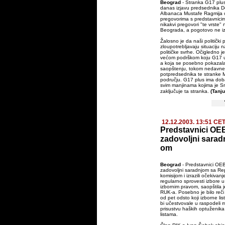
Beograd
- Stranka G17 plu
danas izjavu predsednika D
Albanaca Mustafe Ragmija
pregovorima s predstavnici
nikakvi pregovori "te vrste" 
Beograda, a pogotovo ne i
Žalosno je da naši politički p
zloupotrebljavaju situaciju 
političke svrhe. Očigledno j
većom podrškom koju G17 už
a koja se posebno pokazala,
saopštenju, tokom nedavne
potpredsednika te stranke 
području. G17 plus ima dob
svim manjinama kojima je S
zaključuje ta stranka.
(Tanju
12.12.2003. 13:51 CE
Predstavnici OE
zadovoljni sarad
om
Beograd
- Predstavnici OEB
zadovoljni saradnjom sa Re
komisijom i izrazili očekivan
regularno sprovesti izbore 
izbornim pravom, saopštila 
RUK-a. Posebno je bilo reč
od pet odsto koji izborne li
bi učestvovale u raspodeli 
prisustvu haških optuženika
listama.